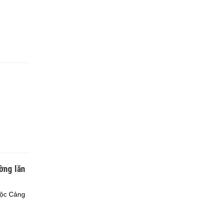
ờng lăn
uộc Cảng