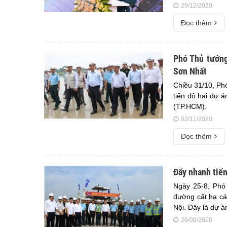
29/12/2020
Đọc thêm
Phó Thủ tướng
Sơn Nhất
Chiều 31/10, Ph
tiến độ hai dự 
(TP.HCM).
02/11/2020
Đọc thêm
Đẩy nhanh tiến
Ngày 25-8, Phó 
đường cất hạ c
Nội. Đây là dự a
26/08/2020