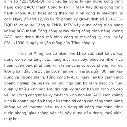
định số 4226/QĐ-BQP tổ chức lại Công ty xây dựng công trình
hàng không ACC thành Công ty TNHH MTV Xây dựng công trình
hành không ACC hoạt động theo mô hình công ty mẹ-công ty
con. Ngày 27/4/2012, Bộ Quốc phòng ký Quyết định số 1331/QĐ-
BQP tổ chức lại Công ty TNHH MTV xây dựng công trình hàng
không ACC thành Tổng công ty xây dựng công trình hàng không
ACC hoạt động theo mô hình công ty mẹ-công ty con. Ngày
06/11/1990 là ngày truyền thống của Tổng công ty.
Từ một Xí nghiệp có nhiệm vụ khảo sát, thiết kế và xây
dựng cơ sở hạ tầng, các hạng mục sân bay, phục vụ nhiệm vụ
huấn luyện bay, phát triển kinh tế và củng cố quốc phòng, với lực
lượng ban đầu chỉ 13 cán bộ, nhân viên. Trải qua gần 30 năm xây
dựng và trưởng thành, Tổng công ty ACC ngày nay trở thành một
doang nghiệp đa ngành, với đội ngũ cán bộ lãnh đạo, chỉ huy,
quản lý nhiều kinh nghiệm, đội ngũ kỹ sư cơ bản có trình độ cao
và lực lượng công nhân kỹ thuật có kinh nghiệm, ACC luôn khẳng
định là doanh nghiệp hàng đầu trong thi công các công trình hàng
không và có thương hiệu, uy tín trong thi công các công trình
quốc phòng, giao thông vận tải, xây dựng dân dụng, thuỷ điện,
thuỷ lợi…