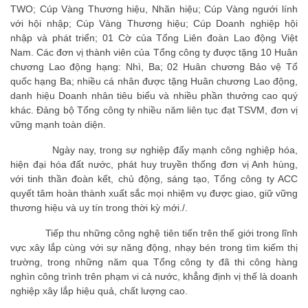
TWO; Cúp Vàng Thương hiệu, Nhãn hiệu; Cúp Vàng ngưới lính
với hội nhập; Cúp Vàng Thương hiệu; Cúp Doanh nghiệp hội
nhập và phát triển; 01 Cờ của Tổng Liên đoàn Lao động Việt
Nam. Các đơn vị thành viên của Tổng công ty được tặng 10 Huân
chương Lao động hạng: Nhì, Ba; 02 Huân chương Bảo vệ Tổ
quốc hạng Ba; nhiều cá nhân được tặng Huân chương Lao động,
danh hiệu Doanh nhân tiêu biểu và nhiều phần thưởng cao quý
khác. Đảng bộ Tổng công ty nhiều năm liên tục đạt TSVM, đơn vị
vững mạnh toàn diện.
Ngày nay, trong sự nghiệp đẩy mạnh công nghiệp hóa,
hiện đại hóa đất nước, phát huy truyền thống đơn vị Anh hùng,
với tinh thần đoàn kết, chủ động, sáng tạo, Tổng công ty ACC
quyết tâm hoàn thành xuất sắc mọi nhiệm vụ được giao, giữ vững
thương hiệu và uy tín trong thời kỳ mới./.
Tiếp thu những công nghệ tiên tiến trên thế giới trong lĩnh
vực xây lắp cùng với sự năng động, nhạy bén trong tìm kiếm thị
trường, trong những năm qua Tổng công ty đã thi công hàng
nghìn công trình trên phạm vi cả nước, khẳng định vị thế là doanh
nghiệp xây lắp hiệu quả, chất lượng cao.