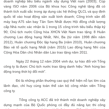
doanh nghiệp tiêu biểu ngành xây dựng Việt nam (2003); Cúp
vàng ISO năm 2006 của Bộ khoa học Công nghệ tặng đã có
thành tích xuất sắc trong áp dụng các hệ thống QLCL và quy định
quốc tế vào hoạt động sản xuất kinh doanh; Công trình sân đỗ
máy bay A75 sân bay Tân Sơn Nhất được Hội đồng chất lượng
cấp Nhà nước xác nhận là 1 trong 15 công trình tiêu biểu thập kỷ
90; Chủ tịch nước Cộng hòa XHCN Việt Nam trao tặng: 8 Huân
chương Lao động hạng Nhất, Nhì, Ba (từ năm 1998 đến năm
2012), Huân chương Độc lập hạng Ba (năm 2010), Huân chương
Bảo vệ tổ quốc hạng Nhất (năm 2015) Lao động hạng Nhì của
Cộng Hòa Dân chủ Nhân dân Lào trao tặng năm 2011.
Ngày 22 tháng 12 năm 2004 vinh dự, tự hào đối với Tổng
công ty là được Chủ tịch nước trao tặng danh hiệu “Anh hùng lao
động trong thời kỳ đổi mới”.
Đó là những phần thưởng cao quý thể hiện nỗ lực lớn của
lãnh đạo, chỉ huy cùng toàn thể cán bộ công nhân viên Tổng
công ty.
Tổng công ty ACC đã trở thành một doanh nghiệp xây
dựng mạnh của Bộ Quốc phòng có đầy đủ năng lực thi công