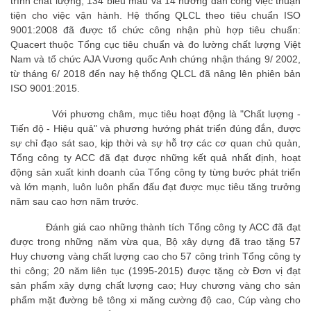
trình chất lượng, 134 biểu mẫu và 14 hướng dẫn công việc thuận
tiện cho việc vận hành. Hệ thống QLCL theo tiêu chuẩn ISO
9001:2008 đã được tổ chức công nhận phù hợp tiêu chuẩn:
Quacert thuộc Tổng cục tiêu chuẩn và đo lường chất lượng Việt
Nam và tổ chức AJA Vương quốc Anh chứng nhận tháng 9/ 2002,
từ tháng 6/ 2018 đến nay hệ thống QLCL đã nâng lên phiên bản
ISO 9001:2015.
Với phương châm, mục tiêu hoạt động là "Chất lượng -
Tiến độ - Hiệu quả" và phương hướng phát triển đúng đắn, được
sự chỉ đạo sát sao, kịp thời và sự hỗ trợ các cơ quan chủ quản,
Tổng công ty ACC đã đạt được những kết quả nhất định, hoạt
động sản xuất kinh doanh của Tổng công ty từng bước phát triển
và lớn mạnh, luôn luôn phấn đấu đạt được mục tiêu tăng trưởng
năm sau cao hơn năm trước.
Đánh giá cao những thành tích Tổng công ty ACC đã đạt
được trong những năm vừa qua, Bộ xây dựng đã trao tặng 57
Huy chương vàng chất lượng cao cho 57 công trình Tổng công ty
thi công; 20 năm liên tục (1995-2015) được tặng cờ Đơn vị đạt
sản phẩm xây dựng chất lượng cao; Huy chương vàng cho sản
phẩm mặt đường bê tông xi măng cường độ cao, Cúp vàng cho