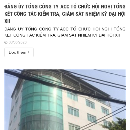
ĐẢNG ỦY TỔNG CÔNG TY ACC TỔ CHỨC HỘI NGHỊ TỔNG
KẾT CÔNG TÁC KIỂM TRA, GIÁM SÁT NHIỆM KỲ ĐẠI HỘI
XII
ĐẢNG ỦY TỔNG CÔNG TY ACC TỔ CHỨC HỘI NGHỊ TỔNG
KẾT CÔNG TÁC KIỂM TRA, GIÁM SÁT NHIỆM KỲ ĐẠI HỘI XII
03/06/2020
Đọc thêm