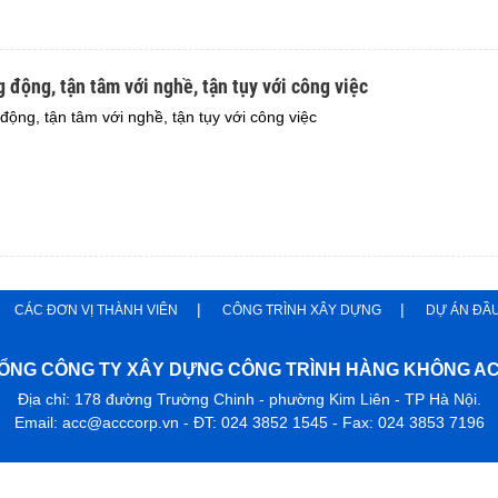
 động, tận tâm với nghề, tận tụy với công việc
ộng, tận tâm với nghề, tận tụy với công việc
CÁC ĐƠN VỊ THÀNH VIÊN
CÔNG TRÌNH XÂY DỰNG
DỰ ÁN ĐẦ
ỔNG CÔNG TY XÂY DỰNG CÔNG TRÌNH HÀNG KHÔNG A
Địa chỉ: 178 đường Trường Chinh - phường Kim Liên - TP Hà Nội.
Email: acc@acccorp.vn - ĐT: 024 3852 1545 - Fax: 024 3853 7196