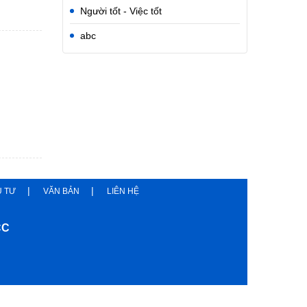
Người tốt - Việc tốt
abc
U TƯ
VĂN BẢN
LIÊN HỆ
CC