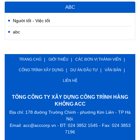
ABC
Người tốt - Việc tốt
abc
TRANG CHỦ
GIỚI THIỆU
CÁC ĐƠN VỊ THÀNH VIÊN
CÔNG TRÌNH XÂY DỰNG
DỰ ÁN ĐẦU TƯ
VĂN BẢN
LIÊN HỆ
TỔNG CÔNG TY XÂY DỰNG CÔNG TRÌNH HÀNG
KHÔNG ACC
Địa chỉ: 178 đường Trường Chinh - phường Kim Liên - TP Hà
Nội.
Email: acc@acccorp.vn - ĐT: 024 3852 1545 - Fax: 024 3853
7196