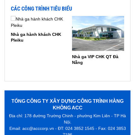
CÁC CÔNG TRÌNH TIÊU BIỂU
Nhà ga hành khách CHK
Pleiku
Nhà ga VIP CHK QT Đà
Nẵng
TỔNG CÔNG TY XÂY DỰNG CÔNG TRÌNH HÀNG
KHÔNG ACC
Địa chỉ: 178 đường Trường Chinh - phường Kim Liên - TP Hà
Nội.
Email: acc@acccorp.vn - ĐT: 024 3852 1545 - Fax: 024 3853
7196