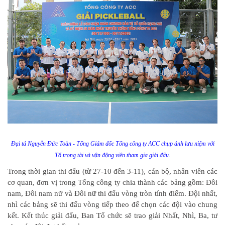
Đại tá Nguyễn Đức Toàn - Tổng Giám đốc Tổng công ty ACC chụp ảnh lưu niệm với
Tổ trọng tài và vận động viên tham gia giải đấu.
Trong thời gian thi đấu (từ 27-10 đến 3-11), cán bộ, nhân viên các
cơ quan, đơn vị trong Tổng công ty chia thành các bảng gồm: Đôi
nam, Đôi nam nữ và Đôi nữ thi đấu vòng tròn tính điểm. Đội nhất,
nhì các bảng sẽ thi đấu vòng tiếp theo để chọn các đội vào chung
kết. Kết thúc giải đấu, Ban Tổ chức sẽ trao giải Nhất, Nhì, Ba, tư