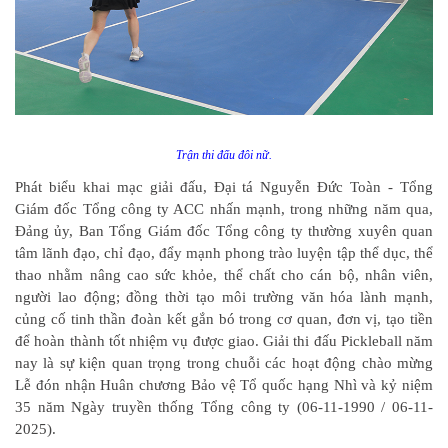
Trận thi đấu đôi nữ.
Phát biểu khai mạc giải đấu, Đại tá Nguyễn Đức Toàn - Tổng
Giám đốc Tổng công ty ACC nhấn mạnh, trong những năm qua,
Đảng ủy, Ban Tổng Giám đốc Tổng công ty thường xuyên quan
tâm lãnh đạo, chỉ đạo, đẩy mạnh phong trào luyện tập thể dục, thể
thao nhằm nâng cao sức khỏe, thể chất cho cán bộ, nhân viên,
người lao động; đồng thời tạo môi trường văn hóa lành mạnh,
củng cố tinh thần đoàn kết gắn bó trong cơ quan, đơn vị, tạo tiền
để hoàn thành tốt nhiệm vụ được giao. Giải thi đấu Pickleball năm
nay là sự kiện quan trọng trong chuỗi các hoạt động chào mừng
Lễ đón nhận Huân chương Bảo vệ Tổ quốc hạng Nhì và kỷ niệm
35 năm Ngày truyền thống Tổng công ty (06-11-1990 / 06-11-
2025).