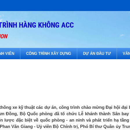
TRÌNH HÀNG KHÔNG ACC
ION
NH VIÊN
CÔNG TRÌNH XÂY DỰNG
DỰ ÁN ĐẦU TƯ
VĂN
hông xe kỹ thuật các dự án, công trình chào mừng Đại hội đại 
h Lâm Đồng, Bộ Quốc phòng đã tổ chức Lễ khánh thành Sân bay
ến lược đặc biệt về quốc phòng - an ninh và phát triển hạ tần
 Phan Văn Giang - Uỷ viên Bộ Chính trị, Phó Bí thư Quân ủy Tr