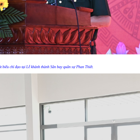
 biểu chỉ đạo tại Lễ khánh thành Sân bay quân sự Phan Thiết.