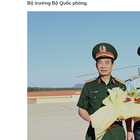
Bộ trưởng Bộ Quốc phòng.
cc-trao-350-trieu-dong-ho-tro-
Khởi công 3 gói thầu chính xây dựng cảng
inh-nghia-nha-dai-doan-ket-
hàng không quốc tế Long Thành và Tân