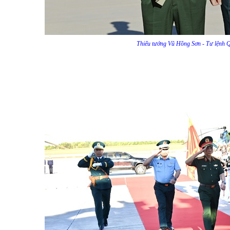
uyen-nghi-loc-tinh-nghe-an
Sơn Nhất
Thiếu tướng Vũ Hồng Sơn - Tư lệnh