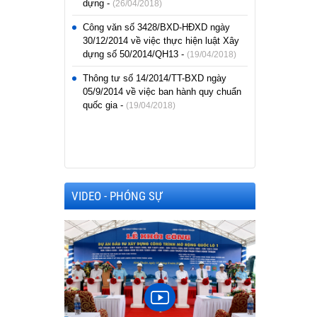
dựng -
(26/04/2018)
Công văn số 3428/BXD-HĐXD ngày
30/12/2014 về việc thực hiện luật Xây
dựng số 50/2014/QH13 -
(19/04/2018)
Thông tư số 14/2014/TT-BXD ngày
05/9/2014 về việc ban hành quy chuẩn
quốc gia -
(19/04/2018)
VIDEO - PHÓNG SỰ
Phóng sự Tổ
h mẫn thăm