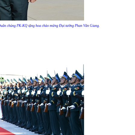
 Quân chủng PK-KQ tặng hoa chào mừng Đại tướng Phan Văn Giang.
Công trình dân dụng
Sự kiện - Hoạt động