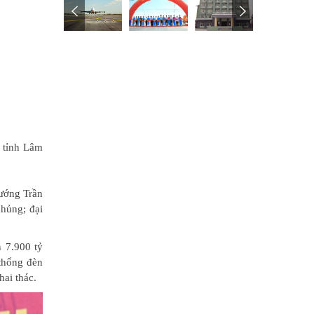
 tỉnh Lâm
ướng Trần
hủng; đại
 7.900 tỷ
 thống đèn
hai thác.