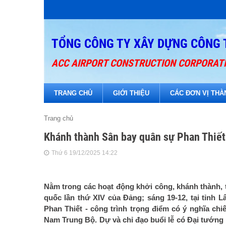
TỔNG CÔNG TY XÂY DỰNG CÔNG 
ACC AIRPORT CONSTRUCTION CORPORAT
TRANG CHỦ
GIỚI THIỆU
CÁC ĐƠN VỊ THÀ
Trang chủ
Khánh thành Sân bay quân sự Phan Thiết
Thứ 6 19/12/2025 14:22
Nằm trong các hoạt động khởi công, khánh thành, t
quốc lần thứ XIV của Đảng; sáng 19-12, tại tỉn
Phan Thiết - công trình trọng điểm có ý nghĩa chi
Nam Trung Bộ. Dự và chỉ đạo buổi lễ có Đại tướng