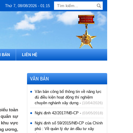
Thứ 7, 08/08/2026 - 01:15
 BẢN
LIÊN HỆ
VĂN BẢN
Văn bản công bố thông tin về năng lực
đủ điều kiện hoạt động thí nghiệm
chuyên nghành xây dựng -
(10/04/2026)
biểu toàn
Nghị định 42/2017/NĐ-CP -
(03/05/2018)
 quân sự
g khu vực
Nghị định số 59/2015/NĐ-CP của Chính
phủ : Về quản lý dự án đầu tư xây
ung ương,