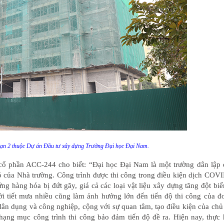
đoạn 2 thuộc Dự án Đầu tư xây dựng Trường Đại học Đại Nam.
phần ACC-244 cho biết: “Đại học Đại Nam là một trường dân lập 
ó của Nhà trường. Công trình được thi công trong điều kiện dịch COV
ng hàng hóa bị đứt gãy, giá cả các loại vật liệu xây dựng tăng đột bi
ời tiết mưa nhiều cũng làm ảnh hưởng lớn đến tiến độ thi công của đ
dân dụng và công nghiệp, cộng với sự quan tâm, tạo điều kiện của chủ
ạng mục công trình thi công bảo đảm tiến độ đề ra. Hiện nay, thực 