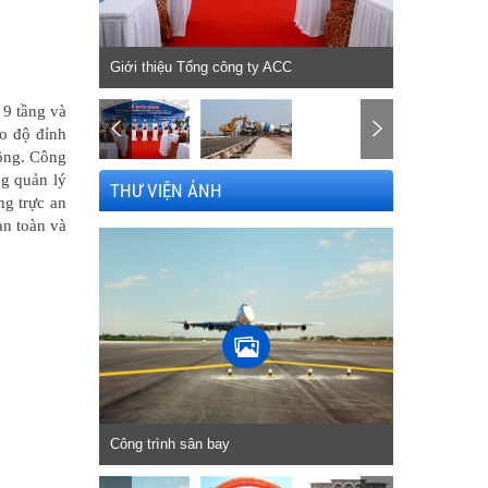
Giới thiệu Tổng công ty ACC
9 tầng và
ao độ đỉnh
công. Công
ng quản lý
THƯ VIỆN ẢNH
ng trực an
an toàn và
Công trình đ
Công trình sân bay