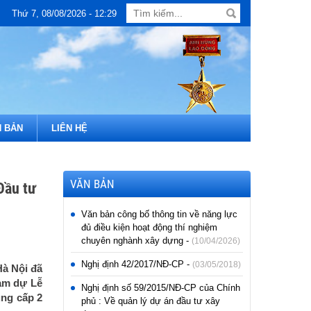
Thứ 7, 08/08/2026 - 12:29
 BẢN
LIÊN HỆ
VĂN BẢN
Đầu tư
Văn bản công bố thông tin về năng lực
đủ điều kiện hoạt động thí nghiệm
chuyên nghành xây dựng -
(10/04/2026)
Nghị định 42/2017/NĐ-CP -
(03/05/2018)
Hà Nội đã
ham dự Lễ
Nghị định số 59/2015/NĐ-CP của Chính
ụng cấp 2
phủ : Về quản lý dự án đầu tư xây