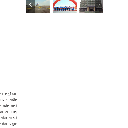
đa ngành.
ID-19 diễn
ến nên nhà
ơn vị. Tuy
 đầu tư và
hiện Nghị