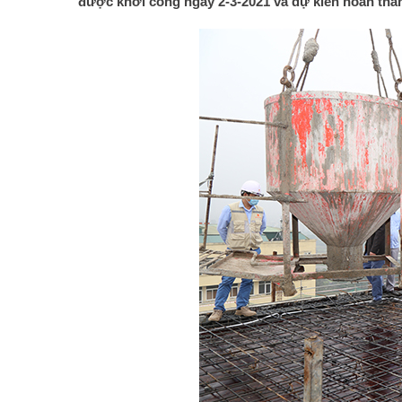
được khởi công ngày 2-3-2021 và dự kiến hoàn thàn
cc-trao-350-trieu-dong-ho-tro-
Khởi công 3 gói thầu chính xây dựng cảng
inh-nghia-nha-dai-doan-ket-
hàng không quốc tế Long Thành và Tân