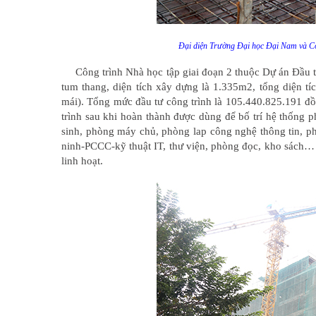
uyen-nghi-loc-tinh-nghe-an
Sơn Nhất
Đại diện Trường Đại học Đại Nam và Côn
Công trình Nhà học tập giai đoạn 2 thuộc Dự án Đầu t
tum thang, diện tích xây dựng là 1.335m2, tổng diện tí
mái). Tổng mức đầu tư công trình là 105.440.825.191 đ
trình sau khi hoàn thành được dùng để bố trí hệ thống
sinh, phòng máy chủ, phòng lap công nghệ thông tin, ph
ninh-PCCC-kỹ thuật IT, thư viện, phòng đọc, kho sách… C
linh hoạt.