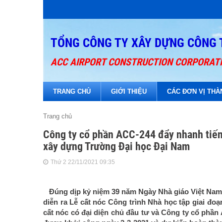
TỔNG CÔNG TY XÂY DỰNG CÔNG 
ACC AIRPORT CONSTRUCTION CORPORAT
TRANG CHỦ
GIỚI THIỆU
CÁC ĐƠN VỊ THÀ
Trang chủ
Công ty cổ phần ACC-244 đẩy nhanh tiến
xây dựng Trường Đại học Đại Nam
Thứ 2 22/11/2021 09:35
Đúng dịp kỷ niệm 39 năm Ngày Nhà giáo Việt Nam 
diễn ra Lễ cất nóc Công trình Nhà học tập giai đ
cất nóc có đại diện chủ đầu tư và Công ty cổ phần