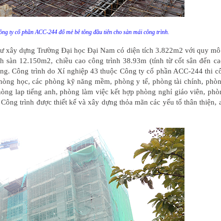
g ty cổ phần ACC-244 đổ mẻ bê tông đầu tiên cho sàn mái công trình.
ư xây dựng Trường Đại học Đại Nam có diện tích 3.822m2 với quy mô 
ch sàn 12.150m2, chiều cao công trình 38.93m (tính từ cốt sân đến c
ồng. Công trình do Xí nghiệp 43 thuộc Công ty cổ phần ACC-244 thi 
 phòng học, các phòng kỹ năng mềm, phòng y tế, phòng tài chính, phò
òng lap tiếng anh, phòng làm việc kết hợp phòng nghỉ giáo viên, phò
ông trình được thiết kế và xây dựng thỏa mãn các yếu tố thân thiện, 
Công trình dân dụng
Sự kiện - Hoạt động